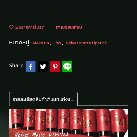
เพิ่มรายการโปรด
เปรียบเทียบ
หมวดหมู่ :
,
,
Make up
Lips
Velvet Matte Lipstick
Share
รายละเอียดสินค้า#แมทแท่งแดง ลิปเนื้อแมทกำหมะหยี่แต่ไม่แห้ง ปากไม่แห้งตึง เนื้อสีสดสวย บำรุงริมฝีปากตลอดวันด้วยวิตามินอี ติดทนนาน 8 ชม. แท่งใหญ่ของลิปมินิจิ๋ว โกลเด้นโรสลิปสติกเวลเวทแมทเบอร์22