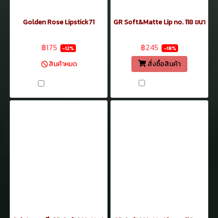
Golden Rose Lipstick71
GR Soft&Matte Lip no. 118 ขนาด 5
฿199
฿299
฿175
฿245
-12%
-18%
สั่งซื้อสินค้า
สินค้าหมด
เปรียบเทียบ
เปรียบเทียบ