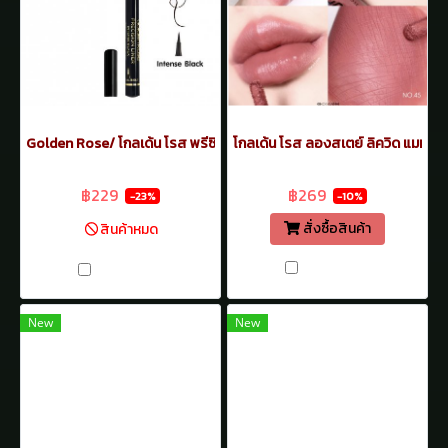
Golden Rose/ โกลเด้น โรส พรีซิชั่น ไลเนอร์ Precision Liner ปากกาพู่กัน 
โกลเด้น โรส ลองสเตย์ ลิควิด แมท ลิ
฿299
฿299
฿229
฿269
-23%
-10%
สั่งซื้อสินค้า
สินค้าหมด
เปรียบเทียบ
เปรียบเทียบ
New
New