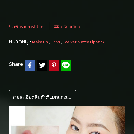
เพิ่มรายการโปรด
เปรียบเทียบ
หมวดหมู่ :
,
,
Make up
Lips
Velvet Matte Lipstick
Share
รายละเอียดสินค้า#แมทแท่งแดง ลิปเนื้อแมทกำหมะหยี่แต่ไม่แห้ง ปากไม่แห้งตึง เนื้อสีสดสวย บำรุงริมฝีปากตลอดวันด้วยวิตามินอี ติดทนนาน 8 ชม. แท่งใหญ่ของลิปมินิจิ๋ว โกลเด้นโรสลิปสติกเวลเวทแมทเบอร์27