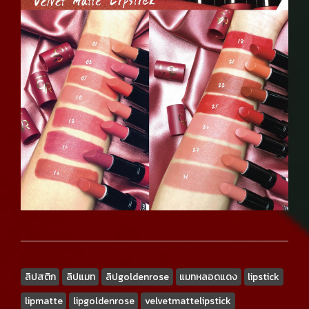
ลิปสติก
ลิปแมท
ลิปgoldenrose
แมทหลอดแดง
lipstick
lipmatte
lipgoldenrose
velvetmattelipstick