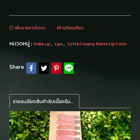
เพิ่มรายการโปรด
เปรียบเทียบ
หมวดหมู่ :
,
,
Make up
Lips
Soft&Creamy Matte Lip Color
Share
รายละเอียดสินค้าลิปเนื้อครีมลิขวิด เนื้อนุ่มละมุน น้ำหนักเบา เหมือนปุยนุ่นบนริมฝีปาก ติดทนนาน มีโจโจบา และอโวคาโด ออยล์บำรุงให้ความชุ่มชื้น แปรงแบนปลายดค้ง วาดรูปปากคมชัด