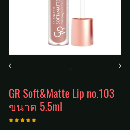
GR Soft&Matte Lip no.103
ขนาด 5.5ml