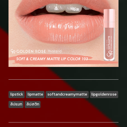
lipstick
lipmatte
softandcreamymatte
lipgoldenrose
ลิปแมท
ลิปสติก