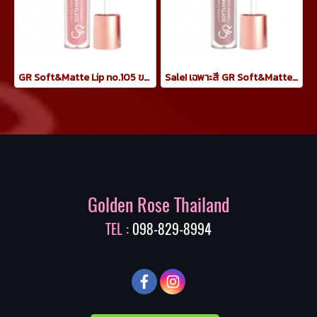
GR Soft&Matte Lip no.105 ขนาด 5.5ml
Sale! เฉพาะสี GR Soft&Matte Lip no.101 ขนาด 5.5ml
Golden Rose Thailand
TEL :
098-829-8994