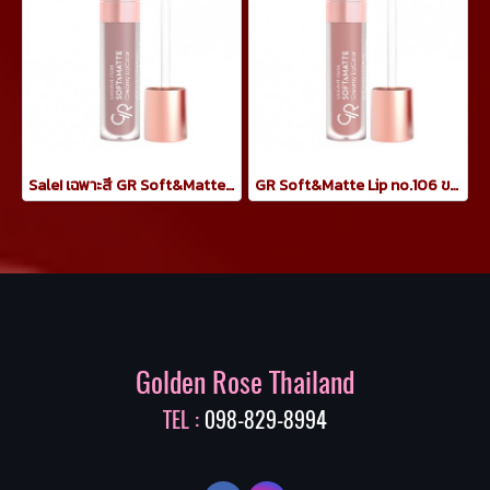
Sale! เฉพาะสี GR Soft&Matte Lip no.101 ขนาด 5.5ml
GR Soft&Matte Lip no.106 ขนาด 5.5ml
Golden Rose Thailand
TEL :
098-829-8994