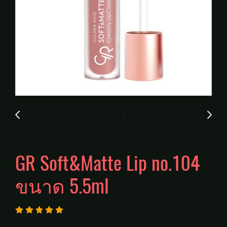
GR Soft&Matte Lip no.104
ขนาด 5.5ml