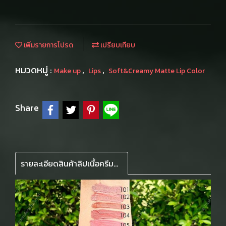
เพิ่มรายการโปรด
เปรียบเทียบ
หมวดหมู่ :
,
,
Make up
Lips
Soft&Creamy Matte Lip Color
Share
รายละเอียดสินค้าลิปเนื้อครีมลิขวิด เนื้อนุ่มละมุน น้ำหนักเบา เหมือนปุยนุ่นบนริมฝีปาก ติดทนนาน มีโจโจบา และอโวคาโด ออยล์บำรุงให้ความชุ่มชื้น แปรงแบนปลายดค้ง วาดรูปปากคมชัด