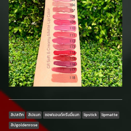
ลิปสติก
ลิปแมท
ซอฟแอนด์ครีมมี่แมท
lipstick
lipmatte
ลิปgoldenrose