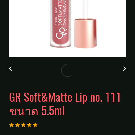
GR Soft&Matte Lip no. 111
ขนาด 5.5ml