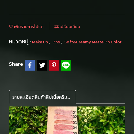
เพิ่มรายการโปรด
เปรียบเทียบ
หมวดหมู่ :
,
,
Make up
Lips
Soft&Creamy Matte Lip Color
Share
รายละเอียดสินค้าลิปเนื้อครีมลิขวิด เนื้อนุ่มละมุน น้ำหนักเบา เหมือนปุยนุ่นบนริมฝีปาก ติดทนนาน มีโจโจบา และอโวคาโด ออยล์บำรุงให้ความชุ่มชื้น แปรงแบนปลายดค้ง วาดรูปปากคมชัด