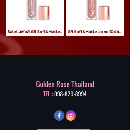
Sale! เฉพาะสี GR Soft&Matte Lip no.101 ขนาด 5.5ml
GR Soft&Matte Lip no.104 ขนาด 5.5ml
Golden Rose Thailand
TEL :
098-829-8994