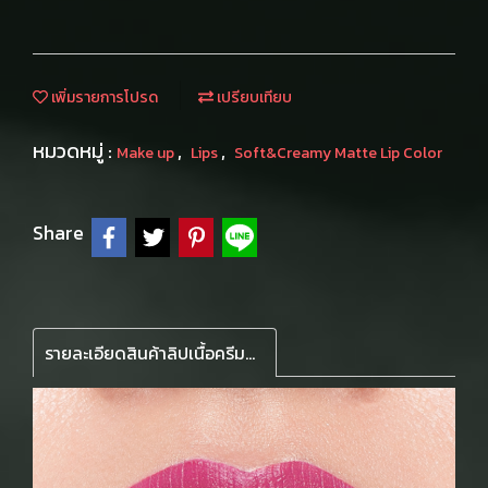
เพิ่มรายการโปรด
เปรียบเทียบ
หมวดหมู่ :
,
,
Make up
Lips
Soft&Creamy Matte Lip Color
Share
รายละเอียดสินค้าลิปเนื้อครีมลิขวิด เนื้อนุ่มละมุน น้ำหนักเบา เหมือนปุยนุ่นบนริมฝีปาก ติดทนนาน มีโจโจบา และอโวคาโด ออยล์บำรุงให้ความชุ่มชื้น แปรงแบนปลายดค้ง วาดรูปปากคมชัด