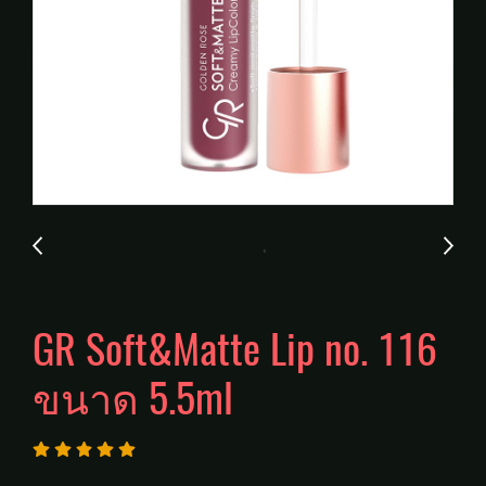
GR Soft&Matte Lip no. 116
ขนาด 5.5ml