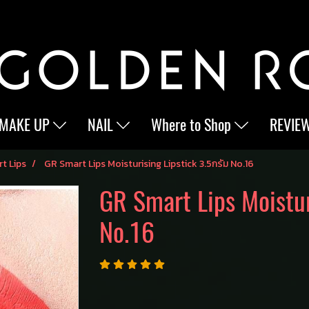
MAKE UP
NAIL
Where to Shop
REVIE
t Lips
GR Smart Lips Moisturising Lipstick 3.5กรัม No.16
GR Smart Lips Moistur
No.16