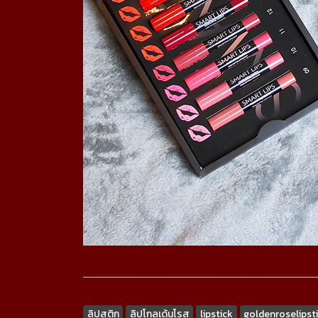
ลิปสติก
ลิปโกลเด้นโรส
lipstick
goldenroselipst