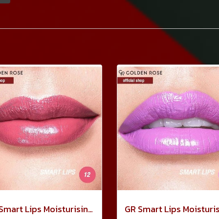
GR Smart Lips Moisturising Lipstick 3.5กรัม No.12