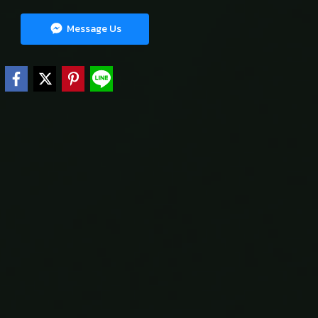
Message Us
e