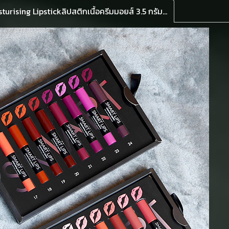
รายละเอียดสินค้าGolden Rose Smart Lips Moisturising Lipstickลิปสติกเนื้อครีมมอยส์ 3.5 กรัม ลิปสติก ชุ่มชื้น โกลเด้น โรส สมาร์ท ลิป มอยเจอไรซิ่ง ให้ความชุ่มชื้นสูง มีส่วนผสมจาก SheaButter, VitaminE,Amino Cermaide ลื่นไหล ไม่มีสะดุดบนริมฝีปาก แท่งแบบหมุน ส