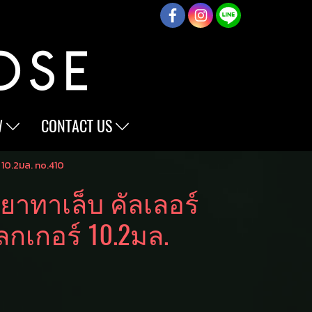
W
CONTACT US
์ 10.2มล. no.410
ยาทาเล็บ คัลเลอร์
แลกเกอร์ 10.2มล.