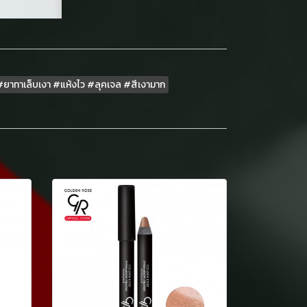
ยาทาเล็บเงา #แห้งไว #ลุคเจล #สีเงามาก