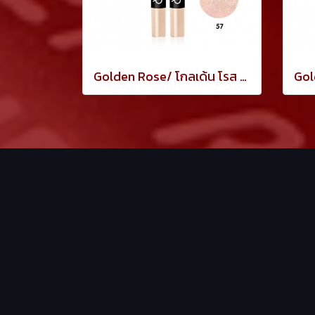
Golden Rose/ โกลเด้น โรส อายแชโดว์ เครยอน กันน้ำ 3.5 กรัม ทาเปลือกตา กลิตเตอร์สีทอง