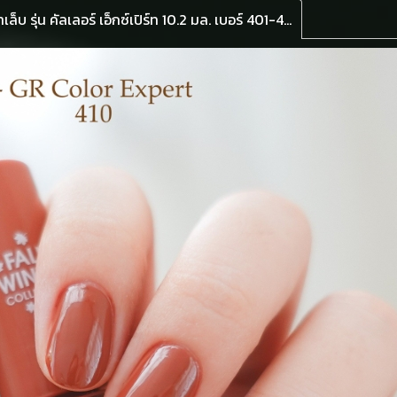
รายละเอียดสินค้าสีใหม่!โกลเด้น โรส สีทาเล็บ ยาทาเล็บ รุ่น คัลเลอร์ เอ็กซ์เปิร์ท 10.2 มล. เบอร์ 401-415 Golden Rose Color Expert Nail Lacquer 10.2 ml สีเล็บ เงา ทน เหมือนเจล หัวแปรงปลายแบนเข้าถึงโค้งเล็บด้านใน เนื้อสีแน่น ชัด ลื่นไหล ไม่จับตัวเป้นก้อน