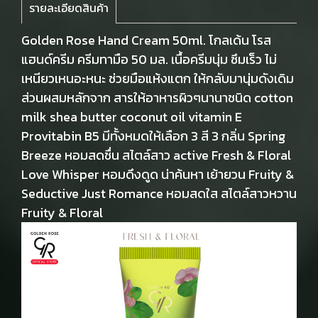
รายละเอียดสินค้า
Golden Rose Hand Cream 50ml. โกลเด้น โรส
แฮนด์ครีม ครีมทามือ 50 มล. เนื้อครีมนุ่ม ซึมเร็ว ไม่
เหนียวเหนอะหนะ ช่วยมือแห้งแตก ให้กลับมานุ่มดังเดิม
ส่วนผสมหลักจาก สารให้อาหารผิวๆนานาชนิด cotton
milk shea butter coconut oil vitamin E
Provitabin B5 มีทั้งหมดให้เลือก 3 สี 3 กลิ่น Spring
Breeze หอมสดชื่น สไตล์สาว active Fresh & Floral
Love Whisper หอมดึงดูด น่าค้นหา เย้ายวน Fruity &
Seductive Just Romance หอมสดใส สไตล์สาวหวาน
Fruity & Floral