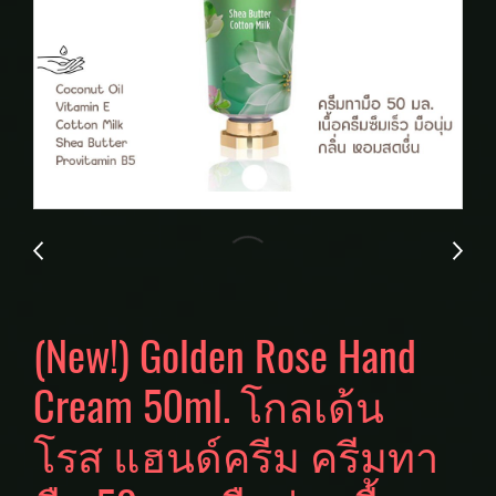
(New!) Golden Rose Hand
Cream 50ml. โกลเด้น
โรส แฮนด์ครีม ครีมทา