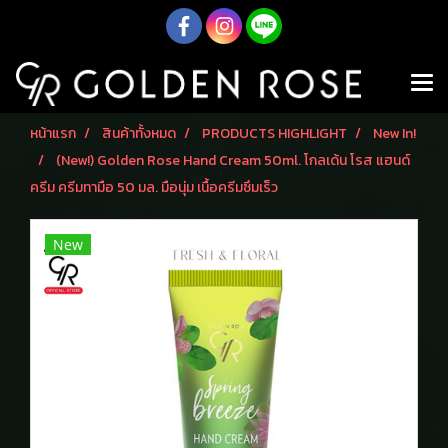
หน้าแรก
สินค้าทั้งหมด
PRODUCTS HIGHLIGHT
New In!
(New!) Golden Rose Hand Cream 50ml. โกลเด้น โรส แฮนด์
ครีม ครีมทามือ 50 มล. มือนุ่ม เนื้อครีมซึมเร็ว
New