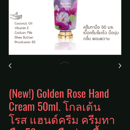
(New!) Golden Rose Hand
Cream 50ml. โกลเด้น
โรส แฮนด์ครีม ครีมทา