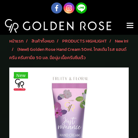
หน้าแรก
สินค้าทั้งหมด
PRODUCTS HIGHLIGHT
New In!
(New!) Golden Rose Hand Cream 50ml. โกลเด้น โรส แฮนด์
ครีม ครีมทามือ 50 มล. มือนุ่ม เนื้อครีมซึมเร็ว
New