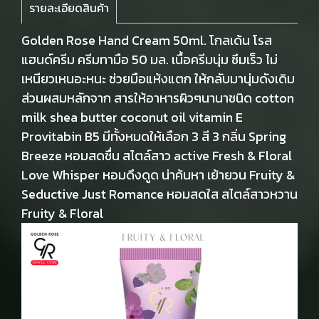
รายละเอียดสินค้า
Golden Rose Hand Cream 50ml. โกลเด้น โรส
แฮนด์ครีม ครีมทามือ 50 มล. เนื้อครีมนุ่ม ซึมเร็ว ไม่
เหนียวเหนอะหนะ ช่วยมือแห้งแตก ให้กลับมานุ่มดังเดิม
ส่วนผสมหลักจาก สารให้อาหารผิวๆนานาชนิด cotton
milk shea butter coconut oil vitamin E
Provitabin B5 มีทั้งหมดให้เลือก 3 สี 3 กลิ่น Spring
Breeze หอมสดชื่น สไตล์สาว active Fresh & Floral
Love Whisper หอมดึงดูด น่าค้นหา เย้ายวน Fruity &
Seductive Just Romance หอมสดใส สไตล์สาวหวาน
Fruity & Floral