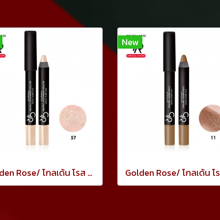
New
Golden Rose/ โกลเด้น โรส อายแชโดว์ เครยอน กันน้ำ 3.5 กรัม ทาเปลือกตา กลิตเตอร์สีทอง