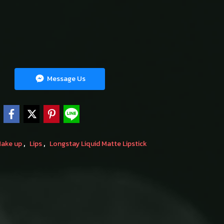
Message Us
e
,
,
ake up
Lips
Longstay Liquid Matte Lipstick