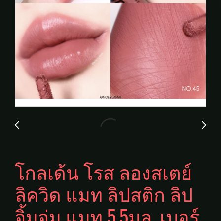
โกลเด้น โรส ลองสเตย์
ลิควิด แมท ลิปสติก ลิป
จิ้มจุ่ม แมท 5.5มล. เบอร์