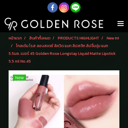
หน้าแรก
สินค้าทั้งหมด
PRODUCTS HIGHLIGHT
New In!
โกลเด้น โรส ลองสเตย์ ลิควิด แมท ลิปสติก ลิปจิ้มจุ่ม แมท
5.5มล. เบอร์ 45 Golden Rose Longstay Liquid Matte Lipstick
5.5 ml No.45
New