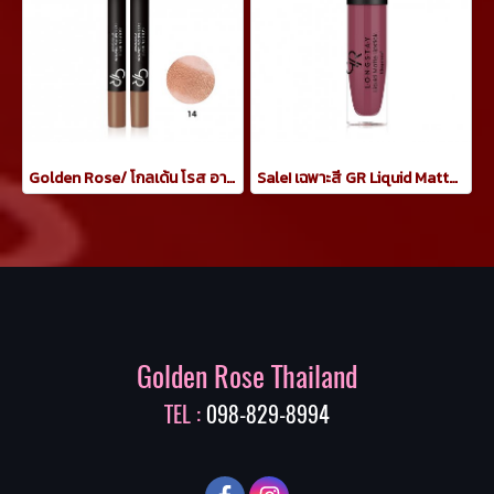
Golden Rose/ โกลเด้น โรส อายแชโดว์ เครยอน กันน้ำ 3.5 กรัม ทาเปลือกตา สีน้ำตาล copper
Sale! เฉพาะสี GR Liquid Matte Lipstick 21 ลิปจิ้มจุ่มแมท
Golden Rose Thailand
TEL :
098-829-8994