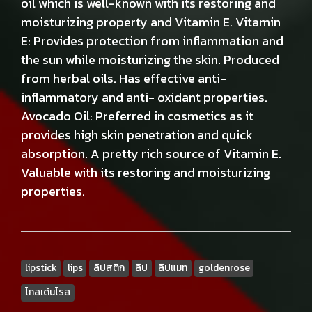
oil which is well-known with its restoring and
moisturizing property and Vitamin E. Vitamin
E: Provides protection from inflammation and
the sun while moisturizing the skin. Produced
from herbal oils. Has effective anti-
inflammatory and anti- oxidant properties.
Avocado Oil: Preferred in cosmetics as it
provides high skin penetration and quick
absorption. A pretty rich source of Vitamin E.
Valuable with its restoring and moisturizing
properties.
lipstick
lips
ลิปสติก
ลิป
ลิปแมท
goldenrose
โกลเด้นโรส