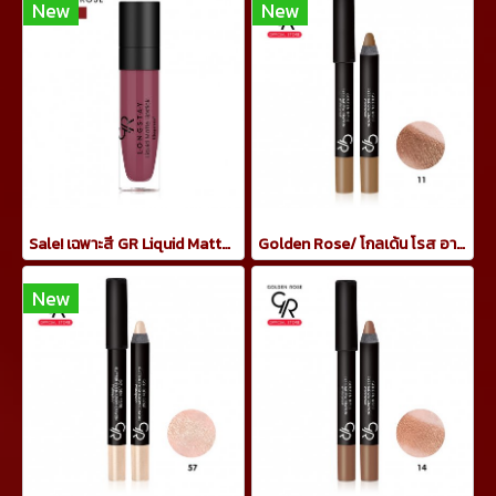
New
New
Sale! เฉพาะสี GR Liquid Matte Lipstick 21 ลิปจิ้มจุ่มแมท
Golden Rose/ โกลเด้น โรส อายแชโดว์ เครยอน กันน้ำ 3.5 กรัม ทาเปลือกตา สีน้ำตาลเข้ม
New