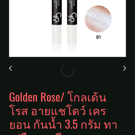
Golden Rose/ โกลเด้น
โรส อายแชโดว์ เคร
ยอน กันน้ำ 3.5 กรัม ทา