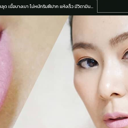
รายละเอียดสินค้าลิปสติกจิ้มจุ่มเนื้อแมทสุด จูปไม่หลุด เนื้อบางเบา ไม่หนักริมฝีปาก แห้งเร็ว มีวิตามินอี และ น้ำมันอโวคาโด บำรุงริมฝีปากให้นุ่มชุ่มชื้นตลอดวัน ติดทนยาวนาน ไม่ทิ้งร่องรอยริมฝีปาก แปรงแบนปลายโค้ง วาดตามรูปปากได้ง่าย