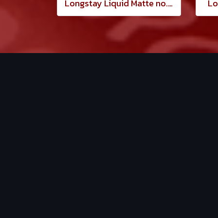
Longstay Liquid Matte no.13
Lo