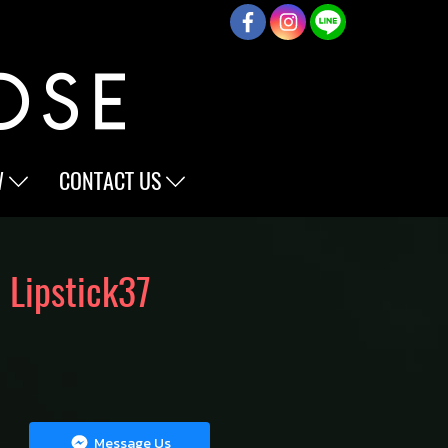
W
CONTACT US
 Lipstick37
Message Us