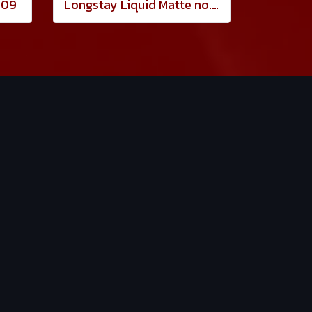
 09
Longstay Liquid Matte no.11