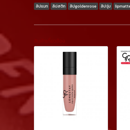
ลิปแมท
ลิปสติก
ลิปgoldenrose
ลิปจุ่ม
lipmatt
สินค้าเกี่ยวข้อง