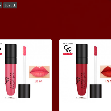
e
lipstick