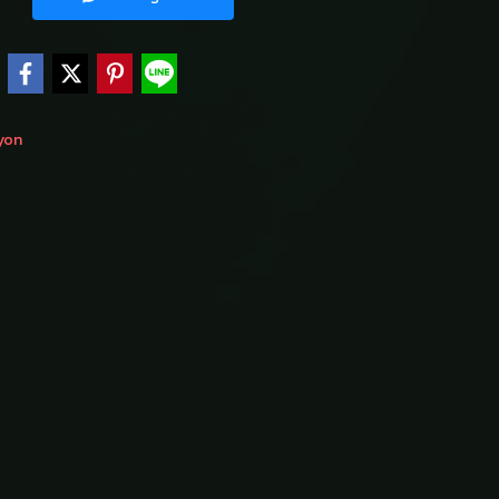
e
ayon