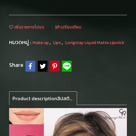
เพิ่มรายการโปรด
เปรียบเทียบ
หมวดหมู่ :
,
,
Make up
Lips
Longstay Liquid Matte Lipstick
Share
Product descriptionลิปสติกจิ้มจุ่มเนื้อแมทสุด จูปไม่หลุด เนื้อบางเบา ไม่หนักริมฝีปาก แห้งเร็ว มีวิตามินอี และ น้ำมันอโวคาโด บำรุงริมฝีปากให้นุ่มชุ่มชื้นตลอดวัน ติดทนยาวนาน ไม่ทิ้งร่องรอยริมฝีปาก แปรงแบนปลายโค้ง วาดตามรูปปากได้ง่าย