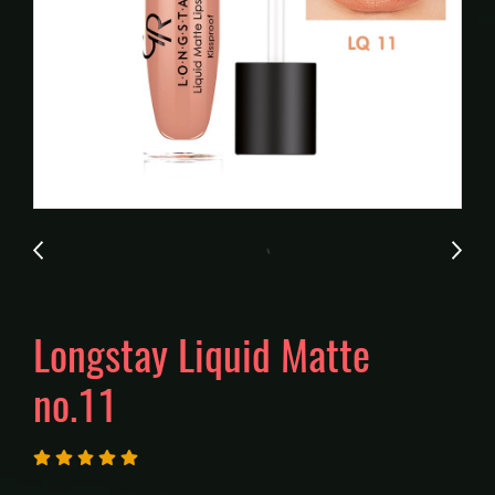
Longstay Liquid Matte
no.11