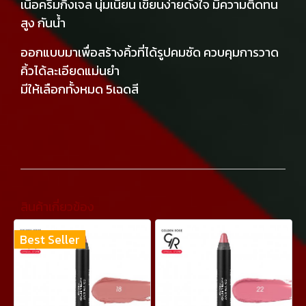
เนื้อครีมกึ่งเจล นุ่มเนียน เขียนง่ายดั่งใจ มีความติดทน
สูง กันน้ำ
ออกแบบมาเพื่อสร้างคิ้วที่ได้รูปคมชัด ควบคุมการวาด
คิ้วได้ละเอียดแม่นยำ
มีให้เลือกทั้งหมด 5เฉดสี
สินค้าเกี่ยวข้อง
Best Seller