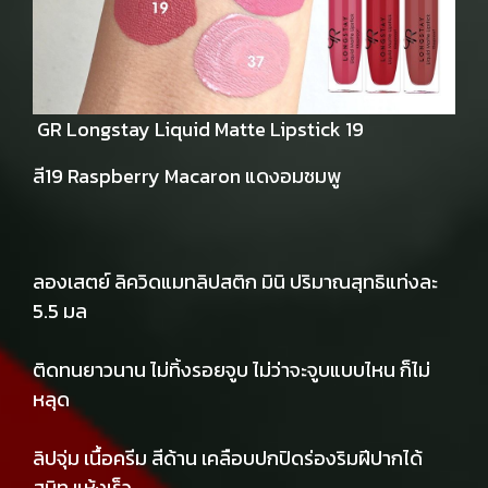
GR Longstay Liquid Matte Lipstick 19
สี19 Raspberry Macaron แดงอมชมพู
ลองเสตย์ ลิควิดแมทลิปสติก มินิ ปริมาณสุทธิแท่งละ
5.5 มล
ติดทนยาวนาน ไม่ทิ้งรอยจูบ ไม่ว่าจะจูบแบบไหน ก็ไม่
หลุด
ลิปจุ่ม เนื้อครีม สีด้าน เคลือบปกปิดร่องริมฝีปากได้
สนิท แห้งเร็ว