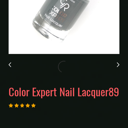
Color Expert Nail Lacquer89