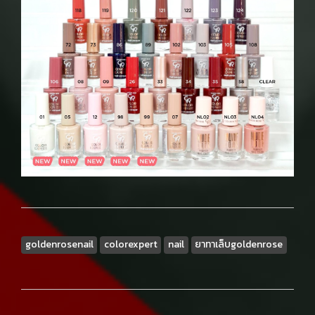
goldenrosenail
colorexpert
nail
ยาทาเล็บgoldenrose