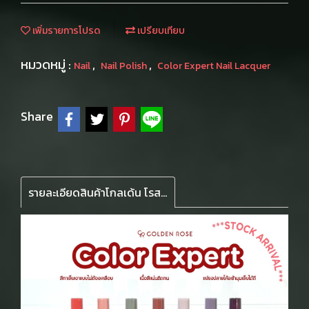
เพิ่มรายการโปรด
เปรียบเทียบ
หมวดหมู่ :
,
,
Nail
Nail Polish
Color Expert Nail Lacquer
Share
รายละเอียดสินค้าโกลเด้น โรส สีทาเล็บ ยาทาเล็บ รุ่น คัลเลอร์ เอ็กซ์เปิร์ท 10.2 มล. Golden Rose Color Expert Nail Lacquer 10.2 ml สีเล็บ เงา ทน เหมือนเจล หัวแปรงปลายแบนเข้าถึงโค้งเล็บด้านใน เนื้อสีแน่น ชัด ลื่นไหล ไม่จับตัวเป้นก้อน สามารถทาได้หลายรอบโดยไ