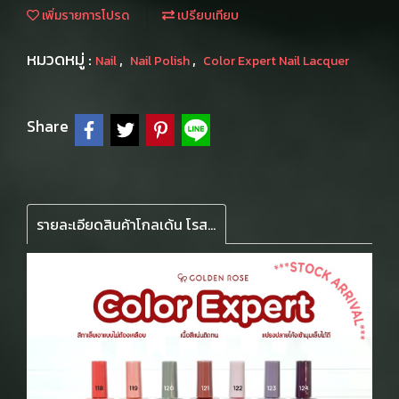
เพิ่มรายการโปรด
เปรียบเทียบ
หมวดหมู่ :
,
,
Nail
Nail Polish
Color Expert Nail Lacquer
Share
รายละเอียดสินค้าโกลเด้น โรส สีทาเล็บ ยาทาเล็บ รุ่น คัลเลอร์ เอ็กซ์เปิร์ท 10.2 มล. Golden Rose Color Expert Nail Lacquer 10.2 ml สีเล็บ เงา ทน เหมือนเจล หัวแปรงปลายแบนเข้าถึงโค้งเล็บด้านใน เนื้อสีแน่น ชัด ลื่นไหล ไม่จับตัวเป้นก้อน สามารถทาได้หลายรอบโดยไ