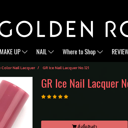
MAKE UP
NAIL
Where to Shop
REVIE
e Color Nail Lacquer
GR Ice Nail Lacquer No.121
GR Ice Nail Lacquer 
สั่งซื้อสินค้า