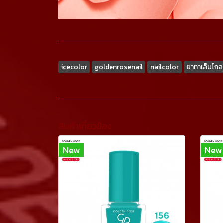
icecolor
goldenrosenail
nailcolor
ยาทาเล็บโกล
สินค้าเกี่ยวข้อง
New
New