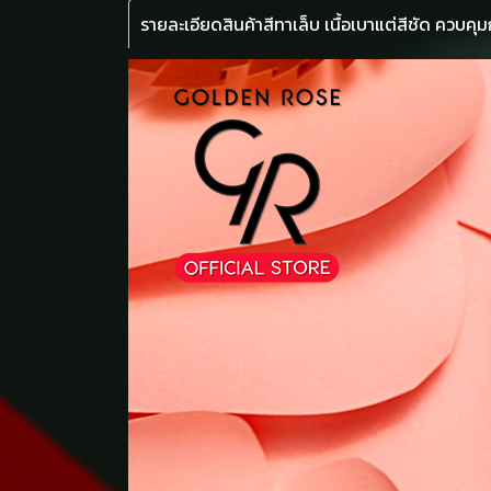
รายละเอียดสินค้าสีทาเล็บ เนื้อเบาแต่สีชัด ควบคุม