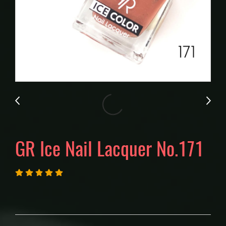
GR Ice Nail Lacquer No.171