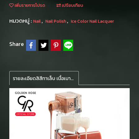
เพิ่มรายการโปรด
เปรียบเทียบ
หมวดหมู่ :
,
,
Nail
Nail Polish
Ice Color Nail Lacquer
Share
รายละเอียดสิสีทาเล็บ เนื้อเบาแต่สีชัด ควบคุมการทาง่าย ไม่มีสะดุด ไม่เป็นคราบ ไม่ทำให้เล็บเหลืองนค้า