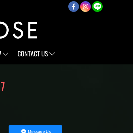
W
CONTACT US
17
Message Us