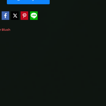
e
 Blush