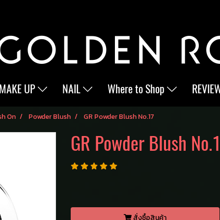
MAKE UP
NAIL
Where to Shop
REVIE
sh On
Powder Blush
GR Powder Blush No.17
GR Powder Blush No.
สั่งซื้อสินค้า