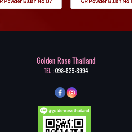
R Powder Blush No.07
GR Powder Blush No.
Golden Rose Thailand
TEL :
098-829-8994
@goldenrosethailand