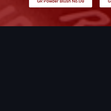
GR Powder Blush No.08
G