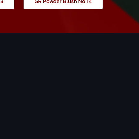
13
GR Powder Blush No.14