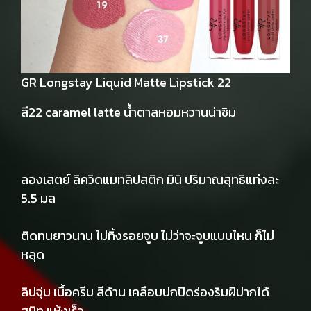
GR Longstay Liquid Matte Lipstick 22
สี22 caramel latte น้ำตาลหอมหวานน่าชิม
ลองเสตย์ ลิควิดแมทลิปสติก มินิ ปริมาณสุทธิแท่งละ
5.5 มล
ติดทนยาวนาน ไม่ทิ้งรอยจูบ ไม่ว่าจะจูบแบบไหน ก็ไม่
หลุด
ลิปจุ่ม เนื้อครีม สีด้าน เคลือบปกปิดร่องริมฝีปากได้
สนิท แห้งเร็ว